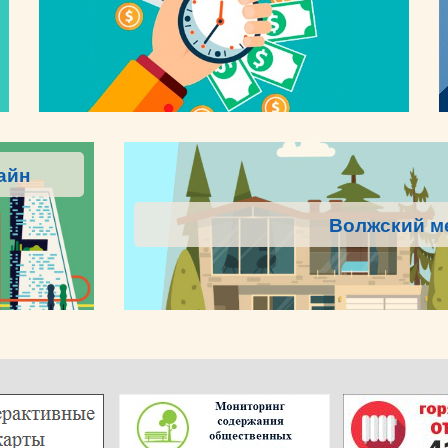
айн
Волжский м