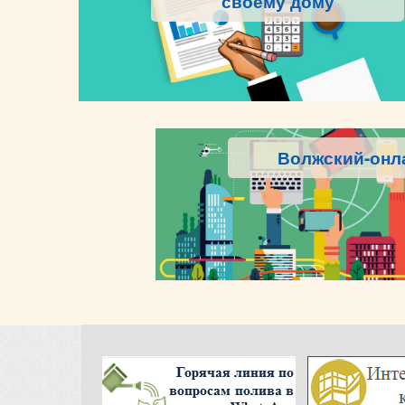
своему дому
Волжский-онл