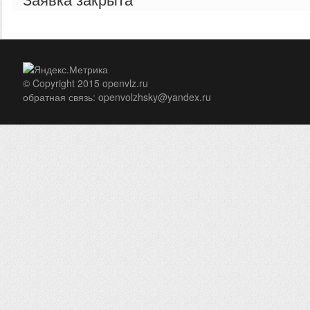
Заявка закрыта
Ответ:
18 03 2020
МБУ "Служба охраны окружа
© Copyright 2015 openvlz.ru
обратная связь:
openvolzhsky@yandex.ru